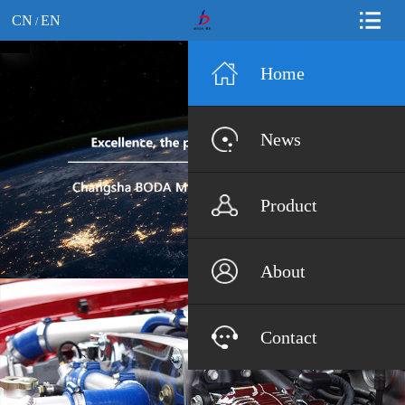
CN
EN
/
Home
News
Product
About
Contact