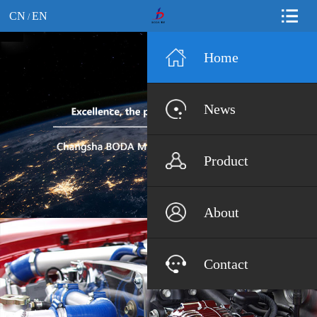
CN
EN
/
Home
News
Product
About
Contact