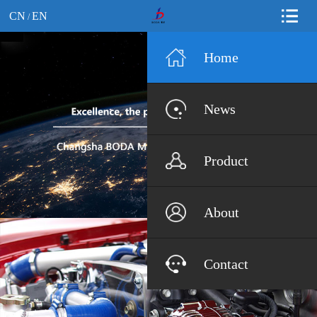
CN
EN
/
Home
News
Product
About
Contact