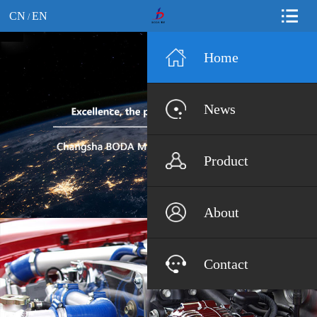
CN
EN
/
Home
News
Product
About
Contact