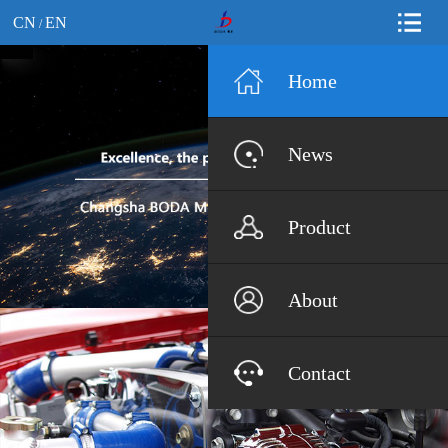
CN
EN
/
Home
News
Product
About
Contact