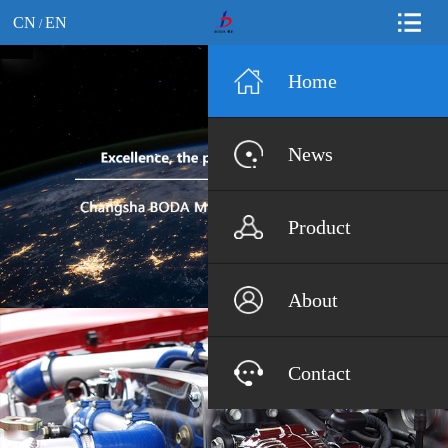
CN
EN
/
Home
News
Product
About
Contact