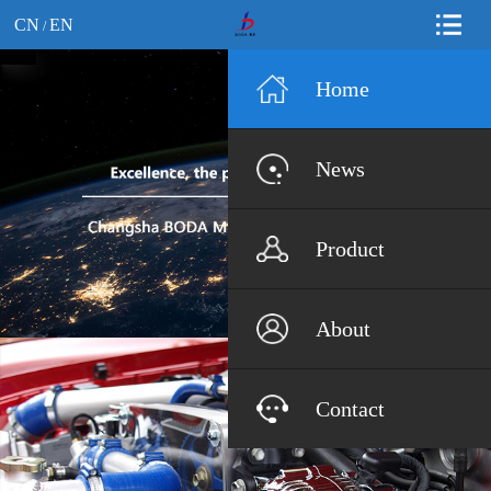
CN
EN
/
Home
News
Product
About
Contact